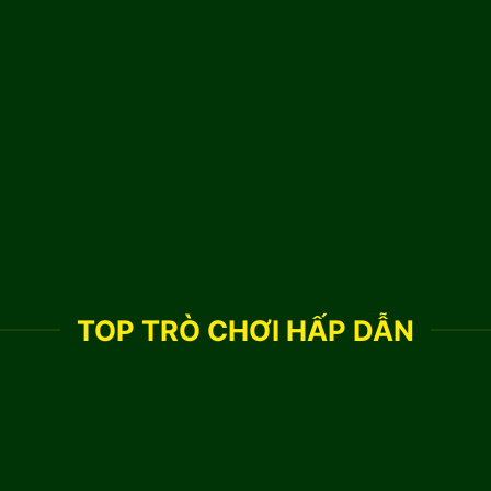
TOP TRÒ CHƠI HẤP DẪN